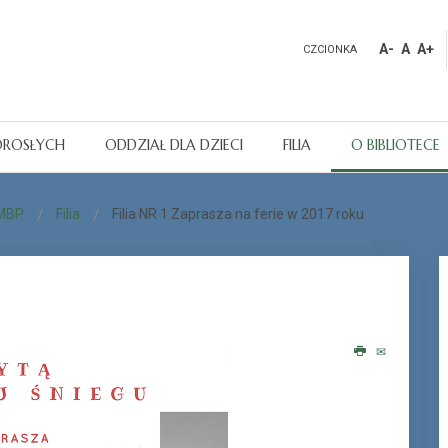
A-
A
A+
CZCIONKA
OROSŁYCH
ODDZIAŁ DLA DZIECI
FILIA
O BIBLIOTECE
 MBP
Filia
Filia NR 1 Zaprasza na ferie w 2017 roku