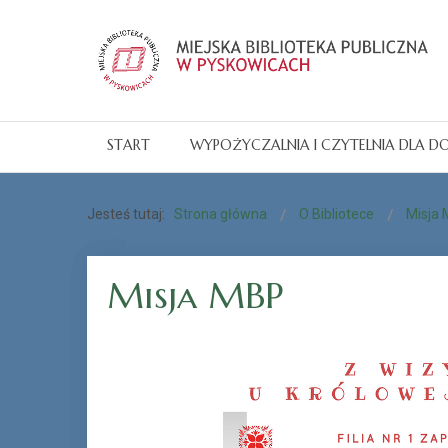
START
WYPOŻYCZALNIA I CZYTELNIA DLA D
Jesteś tutaj:
Strona główna
O Bibliotece
Misja
Misja MBP