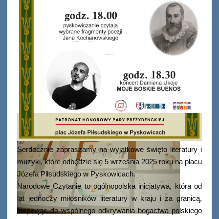
Serdecznie zapraszamy na wyjątkowe święto literatury i
muzyki, które odbędzie się 5 września 2025 roku na placu
Józefa Piłsudskiego w Pyskowicach.
Narodowe Czytanie to ogólnopolska inicjatywa, która od
lat jednoczy miłośników literatury w kraju i za granicą,
inspirując do wspólnego odkrywania bogactwa polskiego