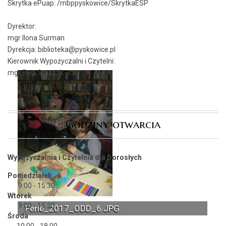
Skrytka ePuap:
/mbppyskowice/SkrytkaESP
Dyrektor:
mgr Ilona Surman
Dyrekcja: biblioteka@pyskowice.pl
Kierownik Wypożyczalni i Czytelni:
mgr Ewa Staszak
Godziny otwarcia
Wypożyczalnia i Czytelnia dla Dorosłych
Poniedziałek
9:00 - 15:30
Wtorek
9:00 - 15:30
Ferie_2017_ODD_6.JPG
Środa
10:00 - 18:00