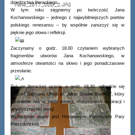
dziedzictwa literackiego.
Ferie_2017_ODD_2.JPG
W tym roku sięgniemy po twórczość Jana
Kochanowskiego – jednego z najwybitniejszych poetów
polskiego renesansu – by wspólnie zanurzyć się w
pięknie jego słowa i refleksji.
Zaczynamy o godz. 18.00 czytaniem wybranych
fragmentów utworów Jana Kochanowskiego, w
atmosferze otwartości na słowo i jego ponadczasowe
przesłanie.
Tuż po literackiej uczcie, o godz. 18.30, odbędzie się
koncert Damiana Ukeje pt. „Moje Boskie Buenos”, który
przeniesie nas w świat emocji, muzycznych inspiracji i
artystycznej ekspresji.
Wydarzenie objęte jest Honorowym Patronatem Pary
Prezydenckiej.
WIĘCEJ