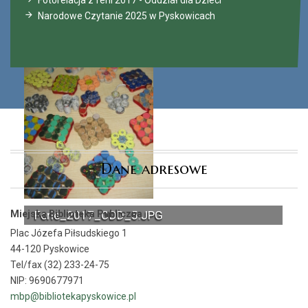
Narodowe Czytanie 2025 w Pyskowicach
Dane adresowe
Miejska Biblioteka Publiczna
Ferie_2017_ODD_5.JPG
Plac Józefa Piłsudskiego 1
44-120 Pyskowice
Tel/fax (32) 233-24-75
NIP: 9690677971
mbp@bibliotekapyskowice.pl