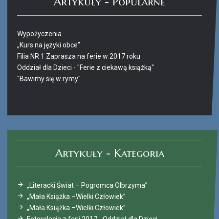
Artykuły - Popularne
Wypożyczenia
„Kurs na języki obce”
Filia NR 1 Zaprasza na ferie w 2017 roku
Oddział dla Dzieci - "Ferie z ciekawą książką"
"Bawimy się w rymy"
Ferie_2017_ODD_4.JPG
Artykuły - Kategoria
„Literacki Świat – Pogromca Olbrzyma”
„Mała Książka –Wielki Człowiek”
„Mała Książka –Wielki Człowiek”
Fotorelacja z ferii 2017 - Oddział dla Dzieci