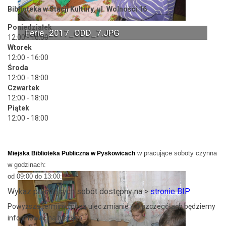
Biblioteka w Stacji Kultury, ul. Wolności 16
Poniedziałek
Ferie_2017_ODD_7.JPG
12:00 - 16:00
Wtorek
12:00 - 16:00
Środa
12:00 - 18:00
Czwartek
12:00 - 18:00
Piątek
12:00 - 18:00
w pracujące soboty czynna
Miejska Biblioteka Publiczna w Pyskowicach
w godzinach:
od 09:00 do 13:00:
Wykaz pracujących sobót dostępny na >
stronie BIP
Powyższe terminy mogą ulec zmianie – o szczegółach będziemy
informować na bieżąco.