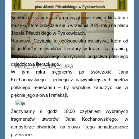
Serdecznie zapraszamy na wyjątkowe święto literatury i
muzyki, które odbędzie się 5 września 2025 roku na placu
Józefa Piłsudskiego w Pyskowicach.
Narodowe Czytanie to ogólnopolska inicjatywa, która od
lat jednoczy miłośników literatury w kraju i za granicą,
inspirując do wspólnego odkrywania bogactwa polskiego
dziedzictwa literackiego.
Ferie_2017_ODD_2.JPG
W tym roku sięgniemy po twórczość Jana
Kochanowskiego – jednego z najwybitniejszych poetów
polskiego renesansu – by wspólnie zanurzyć się w
pięknie jego słowa i refleksji.
Zaczynamy o godz. 18.00 czytaniem wybranych
fragmentów utworów Jana Kochanowskiego, w
atmosferze otwartości na słowo i jego ponadczasowe
przesłanie.