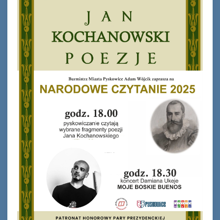
Ferie_2017_ODD_1.JPG