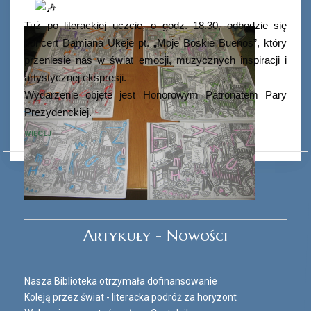
Tuż po literackiej uczcie, o godz. 18.30, odbędzie się
koncert Damiana Ukeje pt. „Moje Boskie Buenos”, który
przeniesie nas w świat emocji, muzycznych inspiracji i
artystycznej ekspresji.
Wydarzenie objęte jest Honorowym Patronatem Pary
Prezydenckiej.
WIĘCEJ
Ferie_2017_ODD_3.JPG
Artykuły - Nowości
Nasza Biblioteka otrzymała dofinansowanie
Koleją przez świat - literacka podróż za horyzont