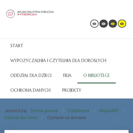
START
WYPOŻYCZALNIA I CZYTELNIA DLA DOROSŁYCH
ODDZIAŁ DLA DZIECI
FILIA
O BIBLIOTECE
OCHRONA DANYCH
PROJEKTY
Jesteś tutaj:
Strona główna
O Bibliotece
Misja MBP
Oddział dla Dzieci
Czytanie na dywanie