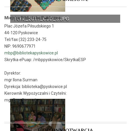
Miejska Biblioteka Publiczna
Ferie_2017_ODD_5.JPG
Plac Józefa Piłsudskiego 1
44-120 Pyskowice
Tel/fax (32) 233-24-75
NIP: 9690677971
mbp@bibliotekapyskowice.pl
Skrytka ePuap:
/mbppyskowice/SkrytkaESP
Dyrektor:
mgr Ilona Surman
Dyrekcja: biblioteka@pyskowice.pl
Kierownik Wypożyczalni i Czytelni:
mgr Ewa Staszak
Godziny otwarcia