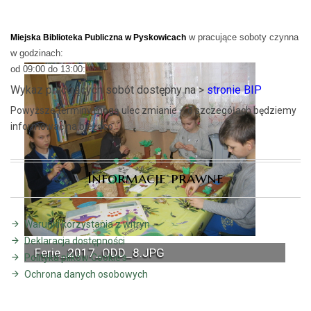
w pracujące soboty czynna
Miejska Biblioteka Publiczna w Pyskowicach
w godzinach:
od 09:00 do 13:00:
Wykaz pracujących sobót dostępny na >
stronie BIP
Powyższe terminy mogą ulec zmianie – o szczegółach będziemy
informować na bieżąco.
Informacje prawne
Warunki korzystania z witryn
Deklaracja dostępności
Ferie_2017_ODD_8.JPG
Polityka plików Cookie's
Ochrona danych osobowych