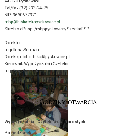
44-120 Pyskowice
Tel/fax (32) 233-24-75
NIP: 9690677971
mbp@bibliotekapyskowice.pl
Skrytka ePuap:
/mbppyskowice/SkrytkaESP
Dyrektor:
mgr Ilona Surman
Dyrekcja: biblioteka@pyskowice.pl
Kierownik Wypożyczalni i Czytelni:
mgr Ewa Staszak
Godziny otwarcia
Wypożyczalnia i Czytelnia dla Dorosłych
Poniedziałek