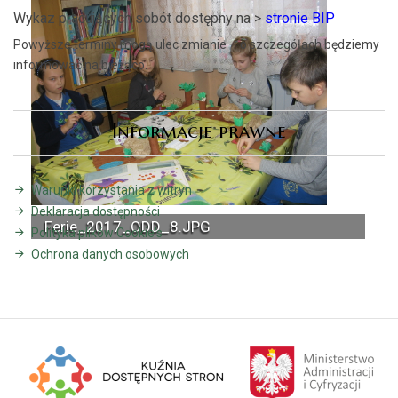
Wykaz pracujących sobót dostępny na >
stronie BIP
Powyższe terminy mogą ulec zmianie – o szczegółach będziemy
informować na bieżąco.
Informacje prawne
Warunki korzystania z witryn
Deklaracja dostępności
Ferie_2017_ODD_8.JPG
Polityka plików Cookie's
Ochrona danych osobowych