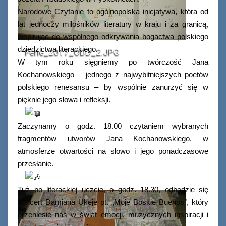
Narodowe Czytanie to ogólnopolska inicjatywa, która od
lat jednoczy miłośników literatury w kraju i za granicą,
inspirując do wspólnego odkrywania bogactwa polskiego
dziedzictwa literackiego.
Ferie_2017_ODD_2.JPG
W tym roku sięgniemy po twórczość Jana
Kochanowskiego – jednego z najwybitniejszych poetów
polskiego renesansu – by wspólnie zanurzyć się w
pięknie jego słowa i refleksji.
Zaczynamy o godz. 18.00 czytaniem wybranych
fragmentów utworów Jana Kochanowskiego, w
atmosferze otwartości na słowo i jego ponadczasowe
przesłanie.
Tuż po literackiej uczcie, o godz. 18.30, odbędzie się
koncert Damiana Ukeje pt. „Moje Boskie Buenos”, który
przeniesie nas w świat emocji, muzycznych inspiracji i