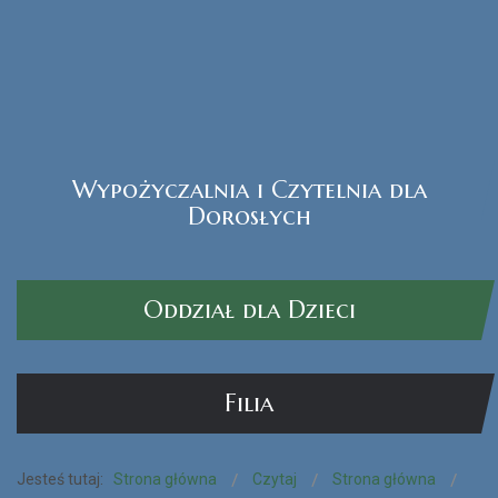
Wypożyczalnia i Czytelnia dla
Czytak Plus
Dorosłych
CZYTAJ WIĘCEJ...
Oddział dla Dzieci
Filia
Jesteś tutaj:
Strona główna
Czytaj
Strona główna