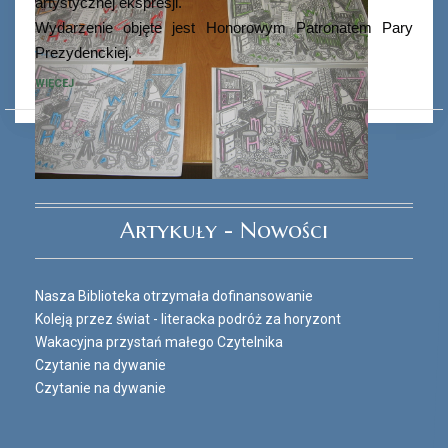
artystycznej ekspresji.
Wydarzenie objęte jest Honorowym Patronatem Pary
Prezydenckiej.
WIĘCEJ
Ferie_2017_ODD_3.JPG
Artykuły - Nowości
Nasza Biblioteka otrzymała dofinansowanie
Koleją przez świat - literacka podróż za horyzont
Wakacyjna przystań małego Czytelnika
Czytanie na dywanie
Czytanie na dywanie