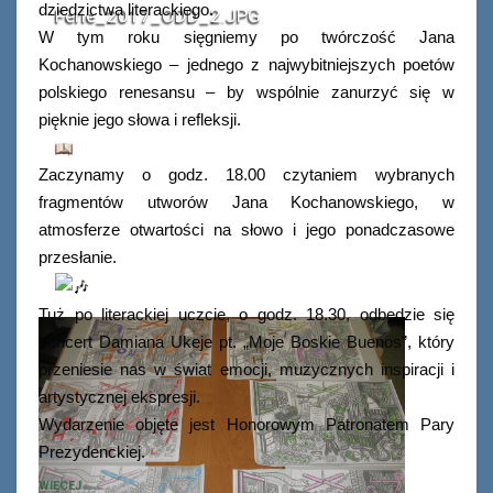
dziedzictwa literackiego.
Ferie_2017_ODD_2.JPG
W tym roku sięgniemy po twórczość Jana
Kochanowskiego – jednego z najwybitniejszych poetów
polskiego renesansu – by wspólnie zanurzyć się w
pięknie jego słowa i refleksji.
Zaczynamy o godz. 18.00 czytaniem wybranych
fragmentów utworów Jana Kochanowskiego, w
atmosferze otwartości na słowo i jego ponadczasowe
przesłanie.
Tuż po literackiej uczcie, o godz. 18.30, odbędzie się
koncert Damiana Ukeje pt. „Moje Boskie Buenos”, który
przeniesie nas w świat emocji, muzycznych inspiracji i
artystycznej ekspresji.
Wydarzenie objęte jest Honorowym Patronatem Pary
Prezydenckiej.
WIĘCEJ