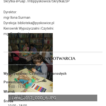
Skrytka ePuap:
/mbppyskowice/SkrytkaESP
Dyrektor:
mgr Ilona Surman
Dyrekcja: biblioteka@pyskowice.pl
Kierownik Wypożyczalni i Czytelni:
mgr Ewa Staszak
Godziny otwarcia
Wypożyczalnia i Czytelnia dla Dorosłych
Poniedziałek
9:00 - 15:30
Wtorek
9:00 - 15:30
Ferie_2017_ODD_6.JPG
Środa
10:00 - 18:00