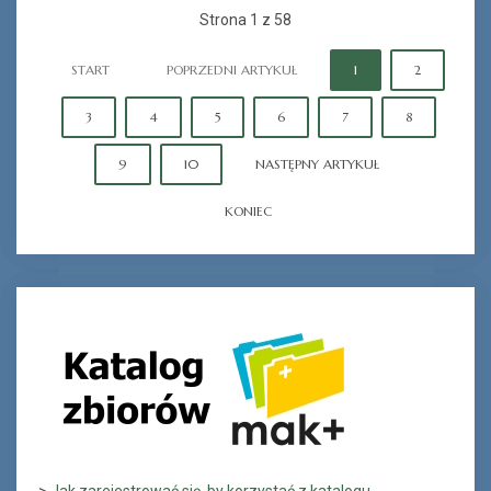
Strona 1 z 58
START
POPRZEDNI ARTYKUŁ
1
2
3
4
5
6
7
8
9
10
NASTĘPNY ARTYKUŁ
KONIEC
>
Jak zarejestrować się, by korzystać z katalogu...