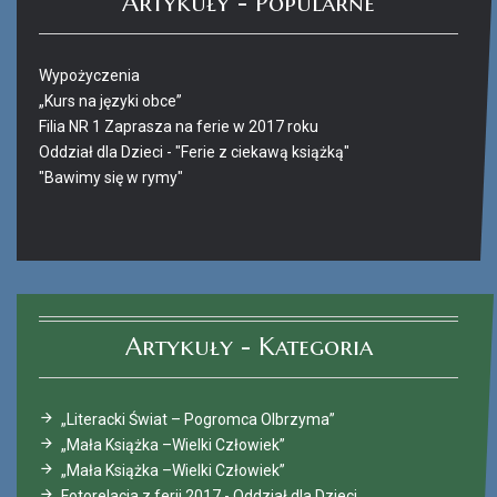
Artykuły - Popularne
Wypożyczenia
„Kurs na języki obce”
Filia NR 1 Zaprasza na ferie w 2017 roku
Oddział dla Dzieci - "Ferie z ciekawą książką"
"Bawimy się w rymy"
Ferie_2017_ODD_4.JPG
Artykuły - Kategoria
„Literacki Świat – Pogromca Olbrzyma”
„Mała Książka –Wielki Człowiek”
„Mała Książka –Wielki Człowiek”
Fotorelacja z ferii 2017 - Oddział dla Dzieci