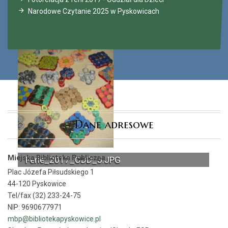
Narodowe Czytanie 2025 w Pyskowicach
Dane adresowe
Miejska Biblioteka Publiczna
Ferie_2017_ODD_5.JPG
Plac Józefa Piłsudskiego 1
44-120 Pyskowice
Tel/fax (32) 233-24-75
NIP: 9690677971
mbp@bibliotekapyskowice.pl