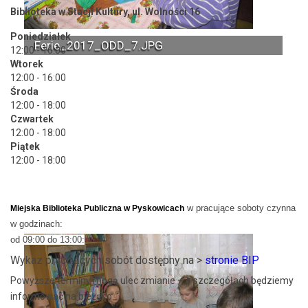
Biblioteka w Stacji Kultury, ul. Wolności 16
Poniedziałek
Ferie_2017_ODD_7.JPG
12:00 - 16:00
Wtorek
12:00 - 16:00
Środa
12:00 - 18:00
Czwartek
12:00 - 18:00
Piątek
12:00 - 18:00
w pracujące soboty czynna
Miejska Biblioteka Publiczna w Pyskowicach
w godzinach:
od 09:00 do 13:00:
Wykaz pracujących sobót dostępny na >
stronie BIP
Powyższe terminy mogą ulec zmianie – o szczegółach będziemy
informować na bieżąco.