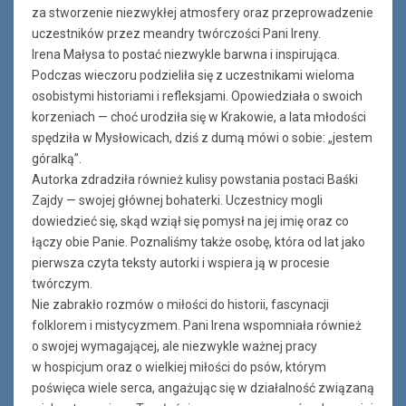
za stworzenie niezwykłej atmosfery oraz przeprowadzenie
uczestników przez meandry twórczości Pani Ireny.
Irena Małysa to postać niezwykle barwna i inspirująca.
Podczas wieczoru podzieliła się z uczestnikami wieloma
osobistymi historiami i refleksjami. Opowiedziała o swoich
korzeniach — choć urodziła się w Krakowie, a lata młodości
spędziła w Mysłowicach, dziś z dumą mówi o sobie: „jestem
góralką”.
Autorka zdradziła również kulisy powstania postaci Baśki
Zajdy — swojej głównej bohaterki. Uczestnicy mogli
dowiedzieć się, skąd wziął się pomysł na jej imię oraz co
łączy obie Panie. Poznaliśmy także osobę, która od lat jako
pierwsza czyta teksty autorki i wspiera ją w procesie
twórczym.
Nie zabrakło rozmów o miłości do historii, fascynacji
folklorem i mistycyzmem. Pani Irena wspomniała również
o swojej wymagającej, ale niezwykle ważnej pracy
w hospicjum oraz o wielkiej miłości do psów, którym
poświęca wiele serca, angażując się w działalność związaną