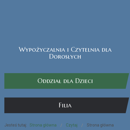
Wypożyczalnia i Czytelnia dla
Czytak Plus
Dorosłych
CZYTAJ WIĘCEJ...
Oddział dla Dzieci
Filia
Jesteś tutaj:
Strona główna
Czytaj
Strona główna