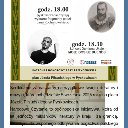
Serdecznie zapraszamy na wyjątkowe święto literatury i
muzyki, które odbędzie się 5 września 2025 roku na placu
Józefa Piłsudskiego w Pyskowicach.
Narodowe Czytanie to ogólnopolska inicjatywa, która od
lat jednoczy miłośników literatury w kraju i za granicą,
inspirując do wspólnego odkrywania bogactwa polskiego