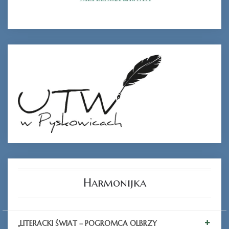
Ferie_2017_ODD_5.JPG
Harmonijka
„LITERACKI ŚWIAT – POGROMCA OLBRZY