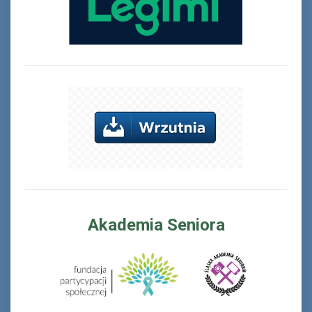
Ferie_2017_ODD_3.JPG
Akademia Seniora