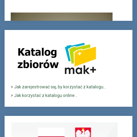
>
Jak zarejestrować się, by korzystać z katalogu...
>
Jak korzystać z katalogu online...
Ferie_2017_ODD_1.JPG