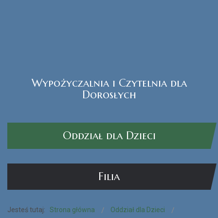
Wypożyczalnia i Czytelnia dla
Czytak Plus
Dorosłych
CZYTAJ WIĘCEJ...
Oddział dla Dzieci
Filia
Jesteś tutaj:
Strona główna
Oddział dla Dzieci