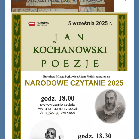
NARODOWE CZYTANIE 2025 W PYSKOWICA
Ferie_2017_ODD_1.JPG
Ferie_2017_ODD_9.JPG