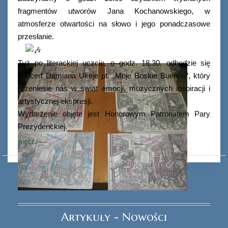
fragmentów utworów Jana Kochanowskiego, w
atmosferze otwartości na słowo i jego ponadczasowe
przesłanie.
Tuż po literackiej uczcie, o godz. 18.30, odbędzie się
koncert Damiana Ukeje pt. „Moje Boskie Buenos”, który
przeniesie nas w świat emocji, muzycznych inspiracji i
artystycznej ekspresji.
Wydarzenie objęte jest Honorowym Patronatem Pary
Prezydenckiej.
WIĘCEJ
Ferie_2017_ODD_3.JPG
Ferie_2017_ODD_11.JPG
Artykuły - Nowości