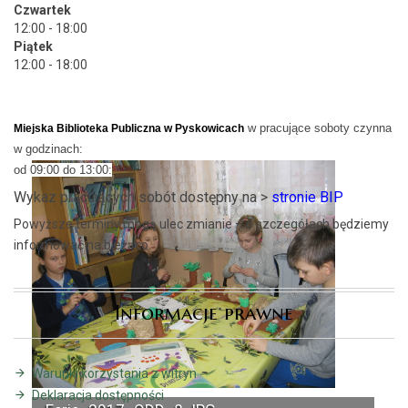
Czwartek
12:00 - 18:00
Piątek
12:00 - 18:00
w pracujące soboty czynna
Miejska Biblioteka Publiczna w Pyskowicach
w godzinach:
od 09:00 do 13:00:
Wykaz pracujących sobót dostępny na >
stronie BIP
Powyższe terminy mogą ulec zmianie – o szczegółach będziemy
informować na bieżąco.
Informacje prawne
Warunki korzystania z witryn
Deklaracja dostępności