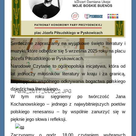
Serdecznie zapraszamy na wyjątkowe święto literatury i
muzyki, które odbędzie się 5 września 2025 roku na placu
Józefa Piłsudskiego w Pyskowicach.
Narodowe Czytanie to ogólnopolska inicjatywa, która od
lat jednoczy miłośników literatury w kraju i za granicą,
inspirując do wspólnego odkrywania bogactwa polskiego
dziedzictwa literackiego.
Ferie_2017_ODD_2.JPG
Ferie_2017_ODD_10.JPG
W tym roku sięgniemy po twórczość Jana
Kochanowskiego – jednego z najwybitniejszych poetów
polskiego renesansu – by wspólnie zanurzyć się w
pięknie jego słowa i refleksji.
Zaczynamy o godz. 18.00 czytaniem wybranych