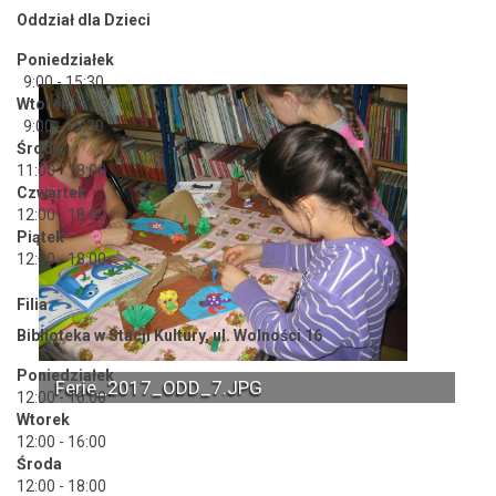
Oddział dla Dzieci
Poniedziałek
9:00 - 15:30
Wtorek
9:00 - 15:30
Środa
11:00 - 18:00
Czwartek
12:00 - 18:00
Piątek
12:00 - 18:00
Filia
Biblioteka w Stacji Kultury, ul. Wolności 16
Poniedziałek
Ferie_2017_ODD_7.JPG
12:00 - 16:00
Ferie_2017_ODD_15.JPG
Wtorek
12:00 - 16:00
Środa
12:00 - 18:00