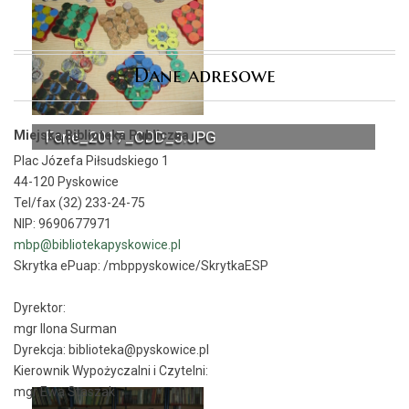
Dane adresowe
Miejska Biblioteka Publiczna
Ferie_2017_ODD_5.JPG
Ferie_2017_ODD_13.JPG
Plac Józefa Piłsudskiego 1
44-120 Pyskowice
Tel/fax (32) 233-24-75
NIP: 9690677971
mbp@bibliotekapyskowice.pl
Skrytka ePuap:
/mbppyskowice/SkrytkaESP
Dyrektor:
mgr Ilona Surman
Dyrekcja: biblioteka@pyskowice.pl
Kierownik Wypożyczalni i Czytelni:
mgr Ewa Staszak