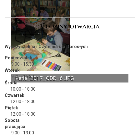
Godziny otwarcia
Wypożyczalnia i Czytelnia dla Dorosłych
Poniedziałek
9:00 - 15:30
Wtorek
9:00 - 15:30
Ferie_2017_ODD_6.JPG
Środa
Ferie_2017_ODD_14.JPG
10:00 - 18:00
Czwartek
12:00 - 18:00
Piątek
12:00 - 18:00
Sobota
pracująca
9:00 - 13:00