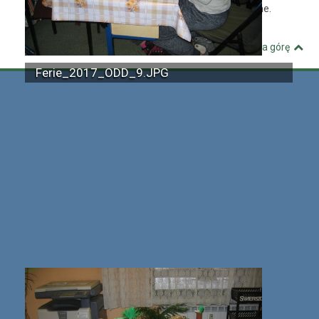
© MBP Pyskowice. Wszystkie prawa zastrzeżone.
Kuźnia Dostępnych Stron
Wróć na górę
Ferie_2017_ODD_9.JPG
Ferie_2017_ODD_17.JPG