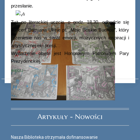
przesłanie.
Tuż po literackiej uczcie, o godz. 18.30, odbędzie się
koncert Damiana Ukeje pt. „Moje Boskie Buenos”, który
przeniesie nas w świat emocji, muzycznych inspiracji i
artystycznej ekspresji.
Wydarzenie objęte jest Honorowym Patronatem Pary
Prezydenckiej.
WIĘCEJ
Ferie_2017_ODD_3.JPG
Artykuły - Nowości
Nasza Biblioteka otrzymała dofinansowanie