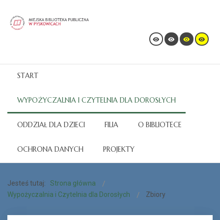
START
WYPOŻYCZALNIA I CZYTELNIA DLA DOROSŁYCH
ODDZIAŁ DLA DZIECI
FILIA
O BIBLIOTECE
OCHRONA DANYCH
PROJEKTY
Jesteś tutaj:
Strona główna
Wypożyczalnia i Czytelnia dla Dorosłych
Zbiory