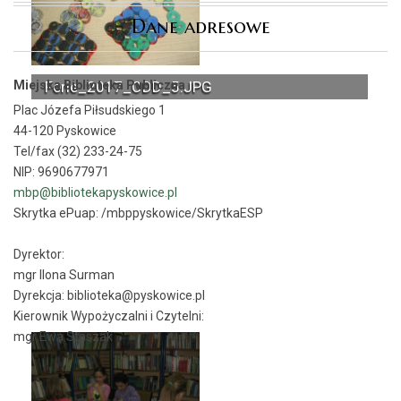
Dane adresowe
Miejska Biblioteka Publiczna
Ferie_2017_ODD_5.JPG
Plac Józefa Piłsudskiego 1
44-120 Pyskowice
Tel/fax (32) 233-24-75
NIP: 9690677971
mbp@bibliotekapyskowice.pl
Skrytka ePuap:
/mbppyskowice/SkrytkaESP
Dyrektor:
mgr Ilona Surman
Dyrekcja: biblioteka@pyskowice.pl
Kierownik Wypożyczalni i Czytelni:
mgr Ewa Staszak