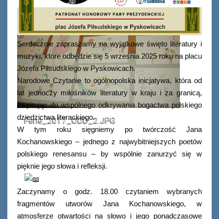
Serdecznie zapraszamy na wyjątkowe święto literatury i
muzyki, które odbędzie się 5 września 2025 roku na placu
Józefa Piłsudskiego w Pyskowicach.
Narodowe Czytanie to ogólnopolska inicjatywa, która od
lat jednoczy miłośników literatury w kraju i za granicą,
inspirując do wspólnego odkrywania bogactwa polskiego
dziedzictwa literackiego.
Ferie_2017_ODD_2.JPG
W tym roku sięgniemy po twórczość Jana
Kochanowskiego – jednego z najwybitniejszych poetów
polskiego renesansu – by wspólnie zanurzyć się w
pięknie jego słowa i refleksji.
Zaczynamy o godz. 18.00 czytaniem wybranych
fragmentów utworów Jana Kochanowskiego, w
atmosferze otwartości na słowo i jego ponadczasowe