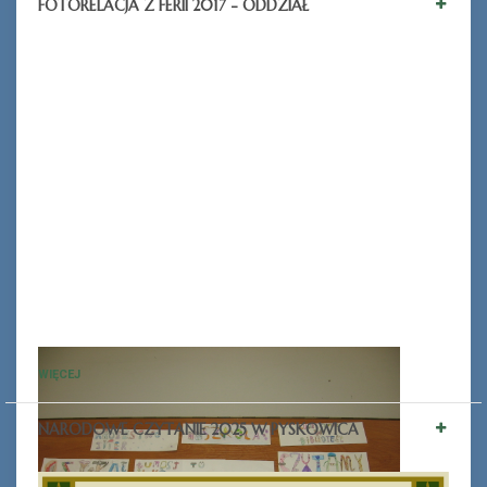
FOTORELACJA Z FERII 2017 - ODDZIAŁ
WIĘCEJ
NARODOWE CZYTANIE 2025 W PYSKOWICA