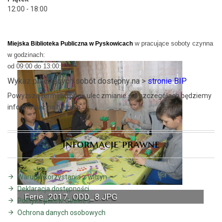
12:00 - 18:00
w pracujące soboty czynna
Miejska Biblioteka Publiczna w Pyskowicach
w godzinach:
od 09:00 do 13:00:
Wykaz pracujących sobót dostępny na >
stronie BIP
Powyższe terminy mogą ulec zmianie – o szczegółach będziemy
informować na bieżąco.
Informacje prawne
Warunki korzystania z witryn
Deklaracja dostępności
Ferie_2017_ODD_8.JPG
Polityka plików Cookie's
Ochrona danych osobowych