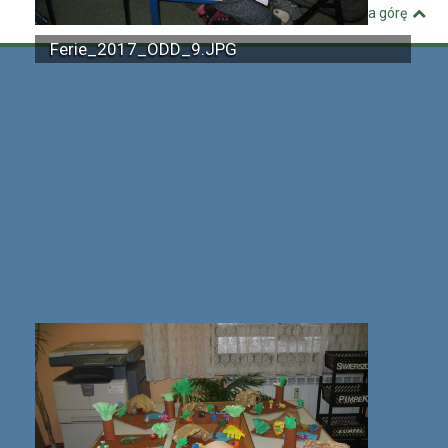
Wróć na górę
Ferie_2017_ODD_9.JPG