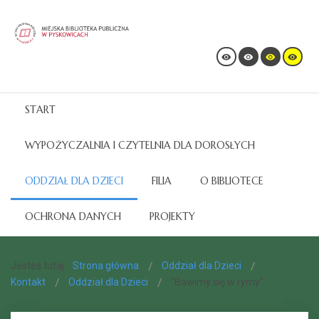
START
WYPOŻYCZALNIA I CZYTELNIA DLA DOROSŁYCH
ODDZIAŁ DLA DZIECI
FILIA
O BIBLIOTECE
OCHRONA DANYCH
PROJEKTY
Jesteś tutaj:
Strona główna
Oddział dla Dzieci
Kontakt
Oddział dla Dzieci
"Bawimy się w rymy"