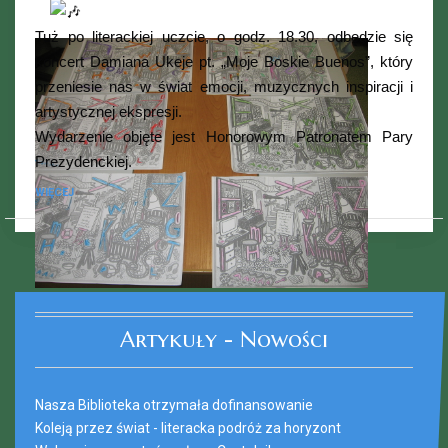
Tuż po literackiej uczcie, o godz. 18.30, odbędzie się
koncert Damiana Ukeje pt. „Moje Boskie Buenos”, który
przeniesie nas w świat emocji, muzycznych inspiracji i
artystycznej ekspresji.
Wydarzenie objęte jest Honorowym Patronatem Pary
Prezydenckiej.
WIĘCEJ
Ferie_2017_ODD_3.JPG
Artykuły - Nowości
Nasza Biblioteka otrzymała dofinansowanie
Koleją przez świat - literacka podróż za horyzont