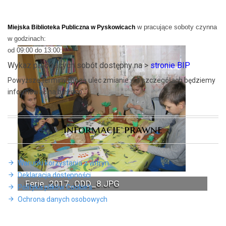
w pracujące soboty czynna
Miejska Biblioteka Publiczna w Pyskowicach
w godzinach:
od 09:00 do 13:00:
Wykaz pracujących sobót dostępny na >
stronie BIP
Powyższe terminy mogą ulec zmianie – o szczegółach będziemy
informować na bieżąco.
Informacje prawne
Warunki korzystania z witryn
Deklaracja dostępności
Ferie_2017_ODD_8.JPG
Polityka plików Cookie's
Ochrona danych osobowych