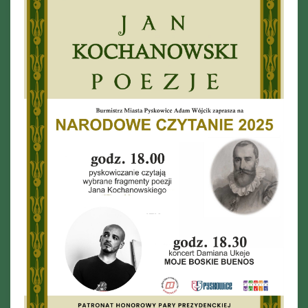
Ferie_2017_ODD_1.JPG