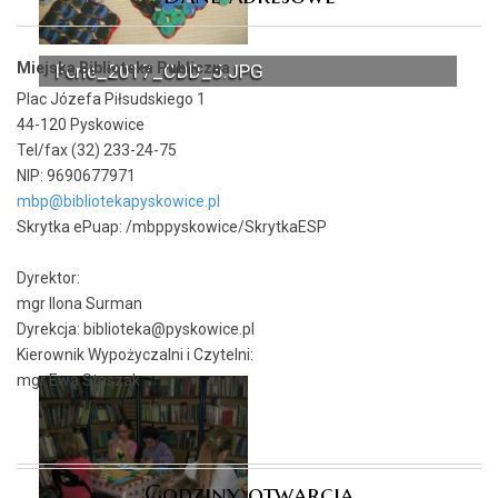
Miejska Biblioteka Publiczna
Ferie_2017_ODD_5.JPG
Plac Józefa Piłsudskiego 1
44-120 Pyskowice
Tel/fax (32) 233-24-75
NIP: 9690677971
mbp@bibliotekapyskowice.pl
Skrytka ePuap:
/mbppyskowice/SkrytkaESP
Dyrektor:
mgr Ilona Surman
Dyrekcja: biblioteka@pyskowice.pl
Kierownik Wypożyczalni i Czytelni:
mgr Ewa Staszak
Godziny otwarcia