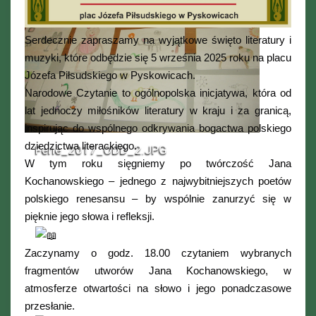
Serdecznie zapraszamy na wyjątkowe święto literatury i
muzyki, które odbędzie się 5 września 2025 roku na placu
Józefa Piłsudskiego w Pyskowicach.
Narodowe Czytanie to ogólnopolska inicjatywa, która od
lat jednoczy miłośników literatury w kraju i za granicą,
inspirując do wspólnego odkrywania bogactwa polskiego
dziedzictwa literackiego.
Ferie_2017_ODD_2.JPG
W tym roku sięgniemy po twórczość Jana
Kochanowskiego – jednego z najwybitniejszych poetów
polskiego renesansu – by wspólnie zanurzyć się w
pięknie jego słowa i refleksji.
Zaczynamy o godz. 18.00 czytaniem wybranych
fragmentów utworów Jana Kochanowskiego, w
atmosferze otwartości na słowo i jego ponadczasowe
przesłanie.