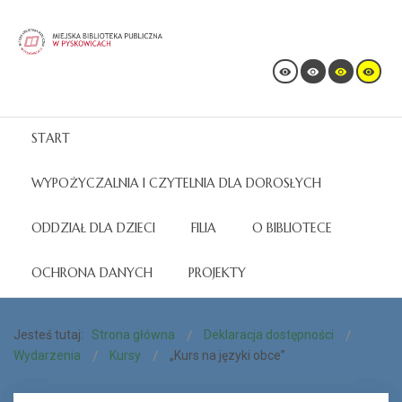
START
WYPOŻYCZALNIA I CZYTELNIA DLA DOROSŁYCH
ODDZIAŁ DLA DZIECI
FILIA
O BIBLIOTECE
OCHRONA DANYCH
PROJEKTY
Jesteś tutaj:
Strona główna
Deklaracja dostępności
Wydarzenia
Kursy
„Kurs na języki obce”