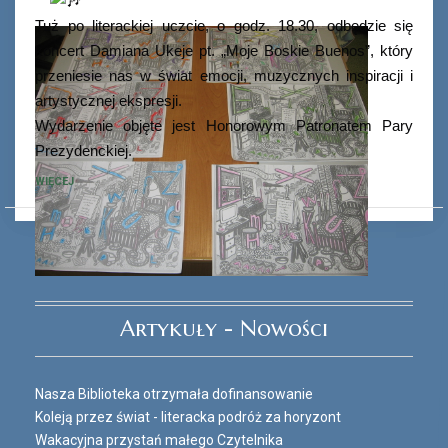
Tuż po literackiej uczcie, o godz. 18.30, odbędzie się
koncert Damiana Ukeje pt. „Moje Boskie Buenos”, który
przeniesie nas w świat emocji, muzycznych inspiracji i
artystycznej ekspresji.
Wydarzenie objęte jest Honorowym Patronatem Pary
Prezydenckiej.
WIĘCEJ
Ferie_2017_ODD_3.JPG
Artykuły - Nowości
Nasza Biblioteka otrzymała dofinansowanie
Koleją przez świat - literacka podróż za horyzont
Wakacyjna przystań małego Czytelnika