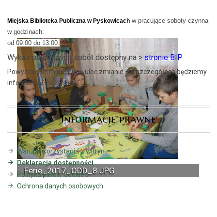
w pracujące soboty czynna
Miejska Biblioteka Publiczna w Pyskowicach
w godzinach:
od 09:00 do 13:00:
Wykaz pracujących sobót dostępny na >
stronie BIP
Powyższe terminy mogą ulec zmianie – o szczegółach będziemy
informować na bieżąco.
Informacje prawne
Warunki korzystania z witryn
Deklaracja dostępności
Ferie_2017_ODD_8.JPG
Polityka plików Cookie's
Ochrona danych osobowych