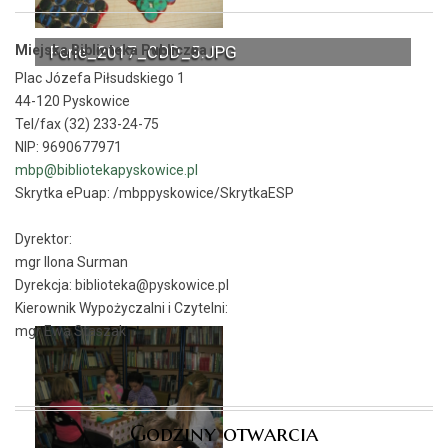
Miejska Biblioteka Publiczna
Ferie_2017_ODD_5.JPG
Plac Józefa Piłsudskiego 1
44-120 Pyskowice
Tel/fax (32) 233-24-75
NIP: 9690677971
mbp@bibliotekapyskowice.pl
Skrytka ePuap:
/mbppyskowice/SkrytkaESP
Dyrektor:
mgr Ilona Surman
Dyrekcja: biblioteka@pyskowice.pl
Kierownik Wypożyczalni i Czytelni:
mgr Ewa Staszak
Godziny otwarcia