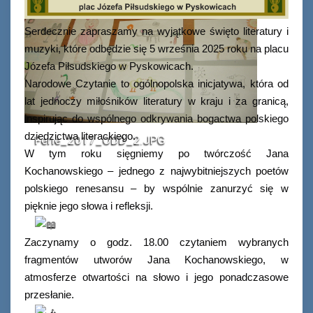
Serdecznie zapraszamy na wyjątkowe święto literatury i
muzyki, które odbędzie się 5 września 2025 roku na placu
Józefa Piłsudskiego w Pyskowicach.
Narodowe Czytanie to ogólnopolska inicjatywa, która od
lat jednoczy miłośników literatury w kraju i za granicą,
inspirując do wspólnego odkrywania bogactwa polskiego
dziedzictwa literackiego.
Ferie_2017_ODD_2.JPG
W tym roku sięgniemy po twórczość Jana
Kochanowskiego – jednego z najwybitniejszych poetów
polskiego renesansu – by wspólnie zanurzyć się w
pięknie jego słowa i refleksji.
Zaczynamy o godz. 18.00 czytaniem wybranych
fragmentów utworów Jana Kochanowskiego, w
atmosferze otwartości na słowo i jego ponadczasowe
przesłanie.