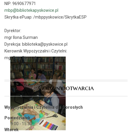
NIP: 9690677971
mbp@bibliotekapyskowice.pl
Skrytka ePuap:
/mbppyskowice/SkrytkaESP
Dyrektor:
mgr Ilona Surman
Dyrekcja: biblioteka@pyskowice.pl
Kierownik Wypożyczalni i Czytelni:
mgr Ewa Staszak
Godziny otwarcia
Wypożyczalnia i Czytelnia dla Dorosłych
Poniedziałek
9:00 - 15:30
Wtorek