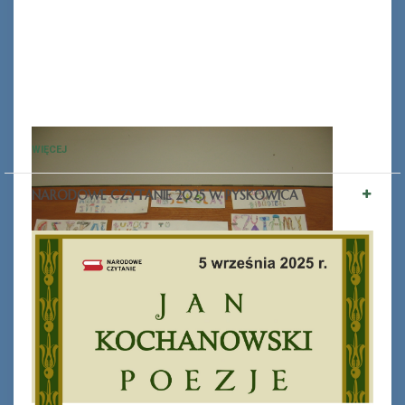
WIĘCEJ
NARODOWE CZYTANIE 2025 W PYSKOWICA
Ferie_2017_ODD_1.JPG