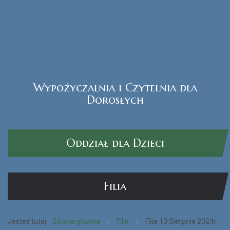
Wypożyczalnia i Czytelnia dla
Czytak Plus
Dorosłych
CZYTAJ WIĘCEJ...
Oddział dla Dzieci
Filia
Jesteś tutaj:
Strona główna
Filia
Filia 13 Sierpnia 2024r.