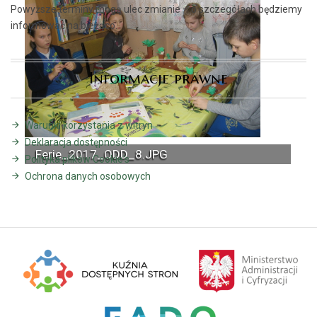
Powyższe terminy mogą ulec zmianie – o szczegółach będziemy
informować na bieżąco.
Informacje prawne
Warunki korzystania z witryn
Deklaracja dostępności
Ferie_2017_ODD_8.JPG
Polityka plików Cookie's
Ochrona danych osobowych