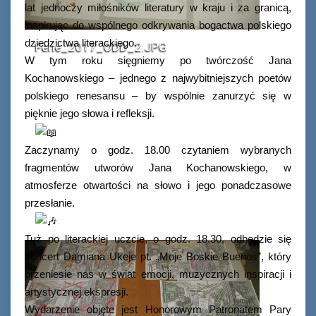
lat jednoczy miłośników literatury w kraju i za granicą,
inspirując do wspólnego odkrywania bogactwa polskiego
dziedzictwa literackiego.
Ferie_2017_ODD_2.JPG
W tym roku sięgniemy po twórczość Jana
Kochanowskiego – jednego z najwybitniejszych poetów
polskiego renesansu – by wspólnie zanurzyć się w
pięknie jego słowa i refleksji.
Zaczynamy o godz. 18.00 czytaniem wybranych
fragmentów utworów Jana Kochanowskiego, w
atmosferze otwartości na słowo i jego ponadczasowe
przesłanie.
Tuż po literackiej uczcie, o godz. 18.30, odbędzie się
koncert Damiana Ukeje pt. „Moje Boskie Buenos”, który
przeniesie nas w świat emocji, muzycznych inspiracji i
artystycznej ekspresji.
Wydarzenie objęte jest Honorowym Patronatem Pary