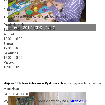
12:00 - 18:00
Filia
Biblioteka w Stacji Kultury, ul. Wolności 16
Poniedziałek
Ferie_2017_ODD_7.JPG
12:00 - 16:00
Wtorek
12:00 - 16:00
Środa
12:00 - 18:00
Czwartek
12:00 - 18:00
Piątek
12:00 - 18:00
w pracujące soboty czynna
Miejska Biblioteka Publiczna w Pyskowicach
w godzinach:
od 09:00 do 13:00:
Wykaz pracujących sobót dostępny na >
stronie BIP